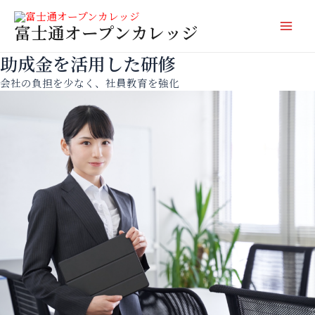
内
Mai
容
富士通オープンカレッジ
Men
を
ス
助成金を活用した研修
キ
会社の負担を少なく、社員教育を強化
ッ
プ