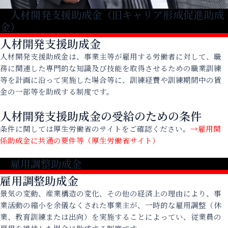
人材開発支援助成金（旧キャリア形成促進助成
金）
人材開発支援助成金
人材開発支援助成金は、事業主等が雇用する労働者に対して、職
務に関連した専門的な知識及び技能を取得させるための職業訓練
等を計画に沿って実施した場合等に、訓練経費や訓練期間中の賃
金の一部等を助成する制度です。
人材開発支援助成金の受給のための条件
条件に関しては厚生労働省のサイトをご確認ください。
→雇用関
係助成金に共通の要件等（厚生労働省サイト）
雇用調整助成金
雇用調整助成金
景気の変動、産業構造の変化、その他の経済上の理由により、事
業活動の縮小を余儀なくされた事業主が、一時的な雇用調整（休
業、教育訓練または出向）を実施することによってい、従業員の